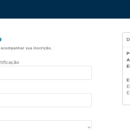
o
D
 acompanhar sua inscrição.
P
A
tificação
E
E
E
E