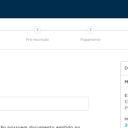
Pré-inscrição
Pagamento
D
M
E
E
P
I
2
 não possuem documento emitido no